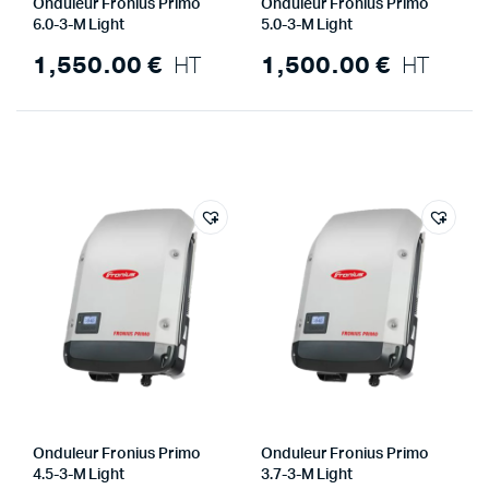
Onduleur Fronius Primo
Onduleur Fronius Primo
6.0-3-M Light
5.0-3-M Light
1,550.00
€
HT
1,500.00
€
HT
x
x
x
Onduleur Fronius Primo
Onduleur Fronius Primo
4.5-3-M Light
3.7-3-M Light