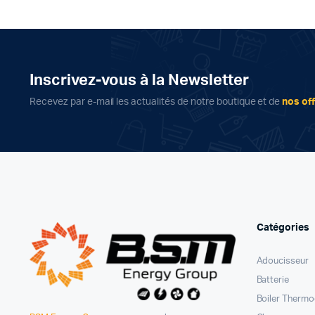
Inscrivez-vous à la Newsletter
Recevez par e-mail les actualités de notre boutique et de
nos of
Catégories
Adoucisseur
Batterie
Boiler Therm