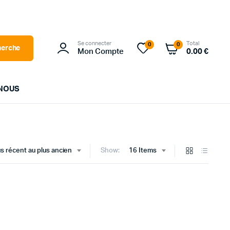
Se connecter
Total
0
0
herche
Mon Compte
0.00
€
NOUS
LG
SOLAREDGE
lus récent au plus ancien
16 Items
Show:
SOLPLANET
SUNPOWER
TRINASOLAR
WALLBOX