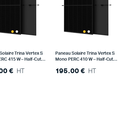
JINKO SOLAR
olaire Trina Vertex S
Paneau Solaire Trina Vertex S
RC 415 W – Half-Cut
Mono PERC 410 W – Half-Cut
out Noir)
1500V (Tout Noir)
.00
€
HT
195.00
€
HT