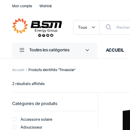
Mon compte
Wishlist
ACCUEIL
Toutes les catégories
Accueil
Produits identifiés “Trinasolar”
AE SOLAR
Trié
2 résultats affichés
APSYSTEMS
du
AQA PERLA
plus
récent
Catégories de produits
ATLANTIC
au
plus
CANADIAN SOLAR
ancien
Accessoire solaire
DUALSUN
Adoucisseur