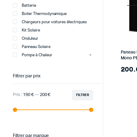
DURELEM
Batterie
Boiler Thermodynamique
Chargeurs pour voitures électriques
Kit Solaire
Onduleur
Panneau Solaire
Paneau S
Pompe à Chaleur
Mono PE
1500V (T
200
Filtrer par prix
Prix :
190 €
—
200 €
FILTRER
Prix
Prix
min
max
Filtrer par marque