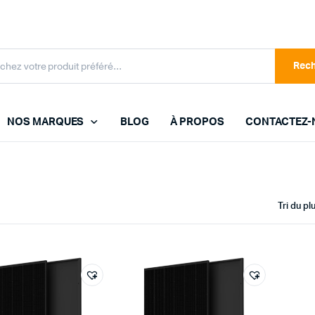
Rec
NOS MARQUES
BLOG
À PROPOS
CONTACTEZ-
ENPHASE
FOXESS
Tri du p
FRONIUS
GROWATT
HYUNDAI
JA SOLAR