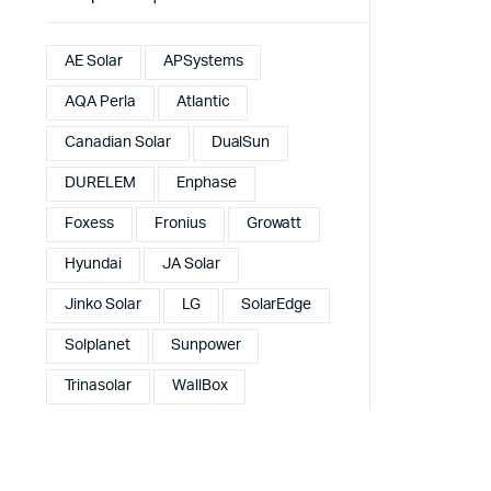
AE Solar
APSystems
AQA Perla
Atlantic
Canadian Solar
DualSun
DURELEM
Enphase
Foxess
Fronius
Growatt
Hyundai
JA Solar
Jinko Solar
LG
SolarEdge
Solplanet
Sunpower
Trinasolar
WallBox