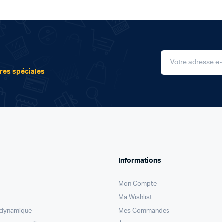
fres spéciales
Informations
Mon Compte
Ma Wishlist
odynamique
Mes Commandes