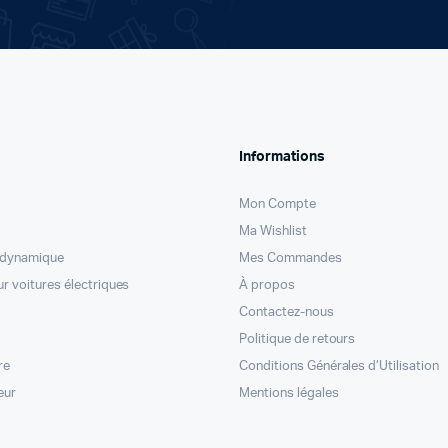
Informations
Mon Compte
Ma Wishlist
odynamique
Mes Commandes
r voitures électriques
À propos
Contactez-nous
Politique de retours
re
Conditions Générales d’Utilisation
eur
Mentions légales