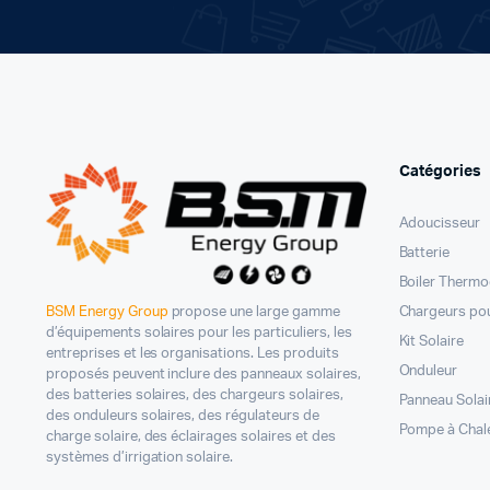
Catégories
Adoucisseur
Batterie
Boiler Therm
Chargeurs pou
BSM Energy Group
propose une large gamme
d’équipements solaires pour les particuliers, les
Kit Solaire
entreprises et les organisations. Les produits
Onduleur
proposés peuvent inclure des panneaux solaires,
des batteries solaires, des chargeurs solaires,
Panneau Solai
des onduleurs solaires, des régulateurs de
Pompe à Chal
charge solaire, des éclairages solaires et des
systèmes d’irrigation solaire.