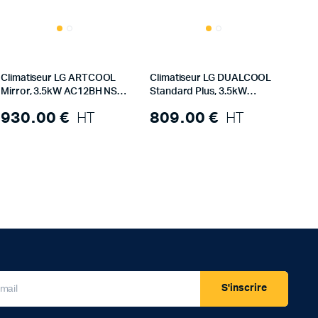
Climatiseur LG ARTCOOL
Climatiseur LG DUALCOOL
Mirror, 3.5kW AC12BH NSJ
Standard Plus, 3.5kW
(R32) – Unité intérieure
PC12SK UA3 – Unité
930.00
€
HT
809.00
€
HT
Extérieur
S'inscrire