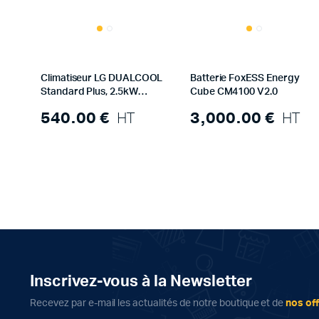
Climatiseur LG DUALCOOL
Batterie FoxESS Energy
Standard Plus, 2.5kW
Cube CM4100 V2.0
PC09SK NSJ – Unité
540.00
€
HT
3,000.00
€
HT
intérieure
Inscrivez-vous à la Newsletter
Recevez par e-mail les actualités de notre boutique et de
nos of