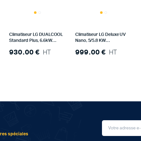
Climatiseur LG DUALCOOL
Climatiseur LG Deluxe UV
Standard Plus, 6.6kW
Nano, 5/5.8 KW
PC24SK NSJ – Unité
DC18RK/S3NM18KL1MA
930.00
€
HT
999.00
€
HT
intérieure
NSK- Unité Intérieur
fres spéciales