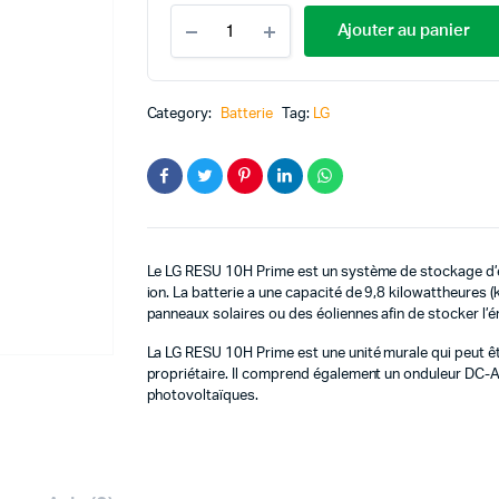
JINKO SOLAR
Batterie
Ajouter au panier
LG
RESU
10H
Prime
Category:
Batterie
Tag:
LG
Haute
tension
quantité
Le LG RESU 10H Prime est un système de stockage d’éne
ion. La batterie a une capacité de 9,8 kilowattheures
panneaux solaires ou des éoliennes afin de stocker l’én
La LG RESU 10H Prime est une unité murale qui peut être 
propriétaire. Il comprend également un onduleur DC-AC
photovoltaïques.