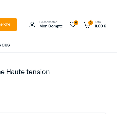
Se connecter
Total
0
0
herche
Mon Compte
0.00
€
NOUS
LG
me Haute tension
SOLAREDGE
SOLPLANET
SUNPOWER
TRINASOLAR
WALLBOX