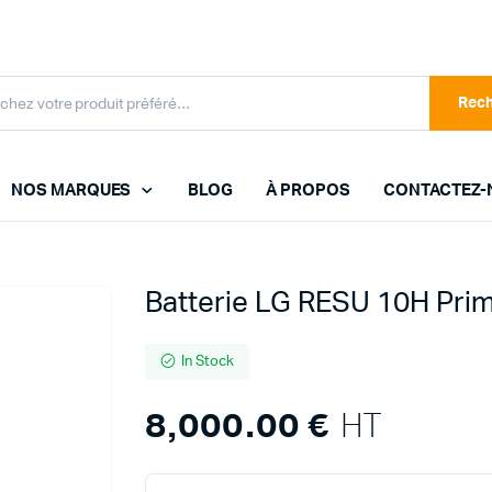
Rec
NOS MARQUES
BLOG
À PROPOS
CONTACTEZ-
ENPHASE
Batterie LG RESU 10H Pri
FOXESS
FRONIUS
In Stock
GROWATT
8,000.00
€
HT
HYUNDAI
JA SOLAR