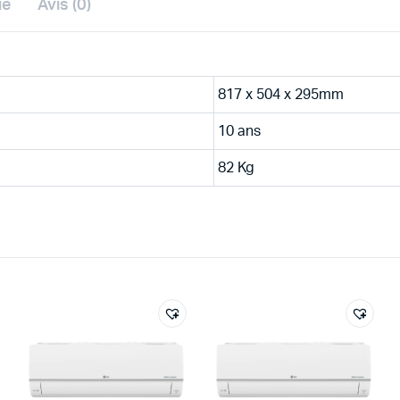
ue
Avis (0)
817 x 504 x 295mm
10 ans
82 Kg