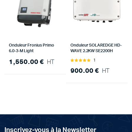
Onduleur Fronius Primo
Onduleur SOLAREDGE HD-
6.0-3-M Light
WAVE 2.2KW SE2200H
1,550.00
€
HT
1
Note
5.00
sur 5
900.00
€
HT
Inscrivez-vous à la Newsletter