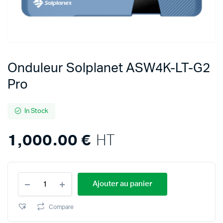
Onduleur Solplanet ASW4K-LT-G2
Pro
In Stock
1,000.00
€
HT
Onduleur
Ajouter au panier
Solplanet
ASW4K-
LT-
Compare
G2