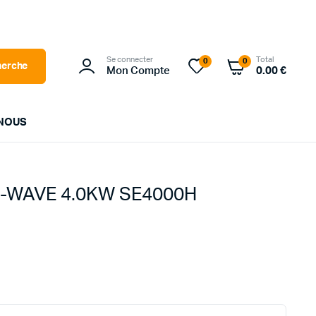
Se connecter
Total
0
0
herche
Mon Compte
0.00
€
NOUS
LG
-WAVE 4.0KW SE4000H
SOLAREDGE
SOLPLANET
SUNPOWER
TRINASOLAR
WALLBOX