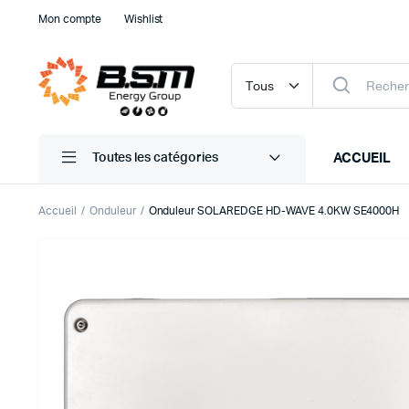
Mon compte
Wishlist
ACCUEIL
Toutes les catégories
Accueil
Onduleur
Onduleur SOLAREDGE HD-WAVE 4.0KW SE4000H
AE SOLAR
APSYSTEMS
AQA PERLA
ATLANTIC
CANADIAN SOLAR
DUALSUN