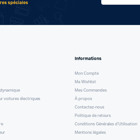
fres spéciales
Informations
Mon Compte
Ma Wishlist
odynamique
Mes Commandes
r voitures électriques
À propos
Contactez-nous
Politique de retours
re
Conditions Générales d’Utilisation
eur
Mentions légales