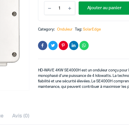
JINKO SOLAR
Onduleur
Ajouter au panier
SOLAREDGE
HD-
WAVE
4.0KW
Category:
Onduleur
Tag:
SolarEdge
SE4000H
quantité
HD-WAVE 4KW SE4000H est un onduleur conçu pour les 
monophasé d’une puissance de 4 kilowatts. La technol
fiabilité et une sécurité élevées. Le SE4000H compre
maintenance, qui peuvent contribuer à maximiser les p
ue
Avis (0)