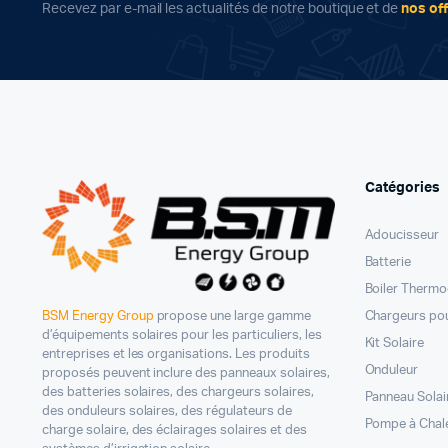
Recevez par e-mail les actualités de notre boutique et de
nos of
Catégories
Adoucisseur
Batterie
Boiler Therm
Chargeurs pou
BSM Energy Group
propose une large gamme
d’équipements solaires pour les particuliers, les
Kit Solaire
entreprises et les organisations. Les produits
Onduleur
proposés peuvent inclure des panneaux solaires,
des batteries solaires, des chargeurs solaires,
Panneau Solai
des onduleurs solaires, des régulateurs de
Pompe à Chal
charge solaire, des éclairages solaires et des