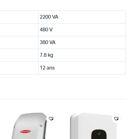
2200 VA
480 V
380 VA
7.8 kg
12 ans