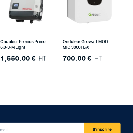
Onduleur Fronius Primo
Onduleur Growatt MOD
6.0-3-M Light
MIC 3000TL-X
1,550.00
€
HT
700.00
€
HT
S'inscrire