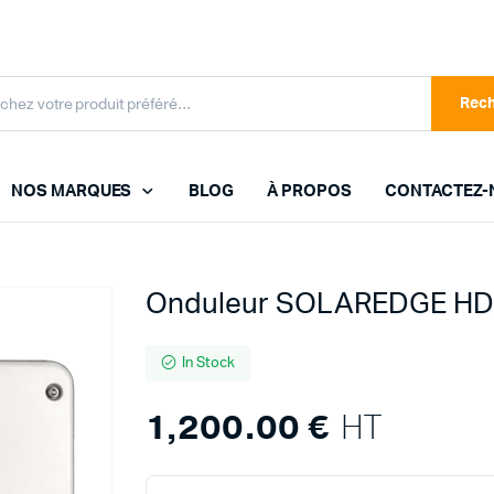
Rec
NOS MARQUES
BLOG
À PROPOS
CONTACTEZ-
ENPHASE
Onduleur SOLAREDGE HD
FOXESS
FRONIUS
In Stock
GROWATT
1,200.00
€
HT
HYUNDAI
JA SOLAR