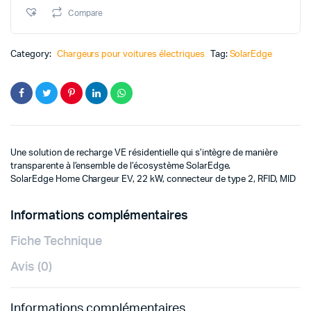
EV,
Compare
22
kW,
connecteur
Category:
Chargeurs pour voitures électriques
Tag:
SolarEdge
de
type
2,
RFID,
MID
quantité
Une solution de recharge VE résidentielle qui s’intègre de manière
transparente à l’ensemble de l’écosystème SolarEdge.
SolarEdge Home Chargeur EV, 22 kW, connecteur de type 2, RFID, MID
Informations complémentaires
Fiche Technique
Avis (0)
Informations complémentaires