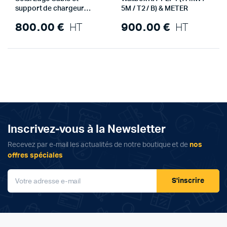
support de chargeur
5M / T2 / B) & METER
SolarEdge EV, 4.5m, Type 2,
800.00
€
HT
900.00
€
HT
32A
Inscrivez-vous à la Newsletter
Recevez par e-mail les actualités de notre boutique et de
nos
offres spéciales
S'inscrire