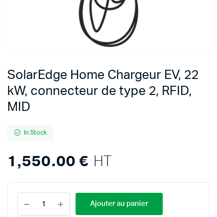
SolarEdge Home Chargeur EV, 22
kW, connecteur de type 2, RFID,
MID
In Stock
1,550.00
€
HT
SolarEdge
Ajouter au panier
Home
Chargeur